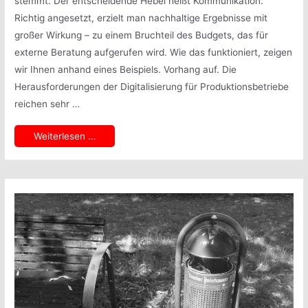
stemmt. Der entscheidende Hebel heißt Kommunikation.
Richtig angesetzt, erzielt man nachhaltige Ergebnisse mit
großer Wirkung – zu einem Bruchteil des Budgets, das für
externe Beratung aufgerufen wird. Wie das funktioniert, zeigen
wir Ihnen anhand eines Beispiels. Vorhang auf. Die
Herausforderungen der Digitalisierung für Produktionsbetriebe
reichen sehr …
Beratung
Weiterlesen …
ohne
Berater.
Wie
geht
das?