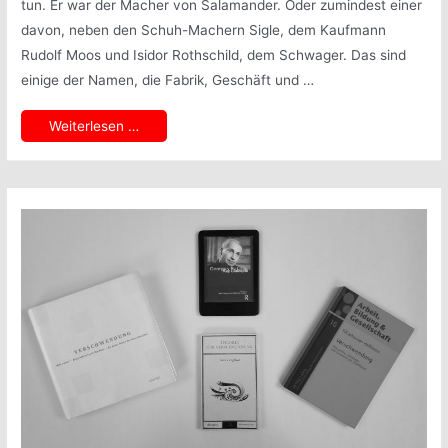
tun. Er war der Macher von Salamander. Oder zumindest einer
davon, neben den Schuh-Machern Sigle, dem Kaufmann
Rudolf Moos und Isidor Rothschild, dem Schwager. Das sind
einige der Namen, die Fabrik, Geschäft und …
Zeit
Weiterlesen …
lässt
steigen
dich…
Max
Levi
und
Salamander