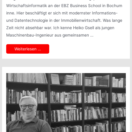
Wirtschaftsinformatik an der EBZ Business School in Bochum
inne. Hier beschäftigt er sich mit modernster Informations-
und Datentechnologie in der Immobilienwirtschaft. Was lange
Zeit nicht absehbar war. Ich kenne Heiko Gsell als jungen
Maschinenbau-Ingenieur aus gemeinsamen …
Auch
Weiterlesen …
verdeckte
Pfade
führen
zum
Ziel