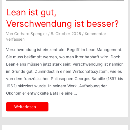
Lean ist gut,
Verschwendung ist besser?
Von
Gerhard Spengler
/
8. Oktober 2025
/
Kommentar
verfassen
Verschwendung ist ein zentraler Begriff im Lean Management.
Sie muss bekämpft werden, wo man ihrer habhaft wird. Doch
Lean-Fans müssen jetzt stark sein: Verschwendung ist nämlich
im Grunde gut. Zumindest in einem Wirtschaftssystem, wie es
von dem französischen Philosophen Georges Bataille (1897 bis
1962) skizziert wurde. In seinem Werk „Aufhebung der
Ökonomie“ entwickelte Bataille eine …
Lean
Weiterlesen …
ist
gut,
Verschwendung
ist
besser?