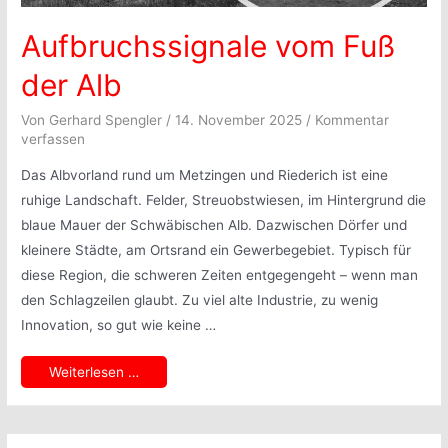
Aufbruchssignale vom Fuß
der Alb
Von
Gerhard Spengler
/
14. November 2025
/
Kommentar
verfassen
Das Albvorland rund um Metzingen und Riederich ist eine
ruhige Landschaft. Felder, Streuobstwiesen, im Hintergrund die
blaue Mauer der Schwäbischen Alb. Dazwischen Dörfer und
kleinere Städte, am Ortsrand ein Gewerbegebiet. Typisch für
diese Region, die schweren Zeiten entgegengeht – wenn man
den Schlagzeilen glaubt. Zu viel alte Industrie, zu wenig
Innovation, so gut wie keine …
Aufbruchssignale
Weiterlesen …
vom
Fuß
der
Alb