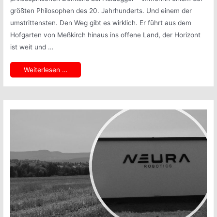
größten Philosophen des 20. Jahrhunderts. Und einem der
umstrittensten. Den Weg gibt es wirklich. Er führt aus dem
Hofgarten von Meßkirch hinaus ins offene Land, der Horizont
ist weit und …
Vom
Weiterlesen …
Feld-
zum
Holzweg.
Und
zurück.