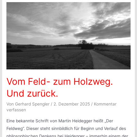
Vom Feld- zum Holzweg.
Und zurück.
Von
Gerhard Spengler
/
2. Dezember 2025
/
Kommentar
verfassen
Eine bekannte Schrift von Martin Heidegger heißt „Der
Feldweg“. Dieser steht sinnbildlich für Beginn und Verlauf des
philosophischen Denkens bei Heidegger – immerhin einem der