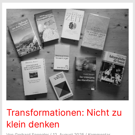
Transformationen: Nicht zu
klein denken
Von
Gerhard Spengler
/
12. August 2025
/
Kommentar