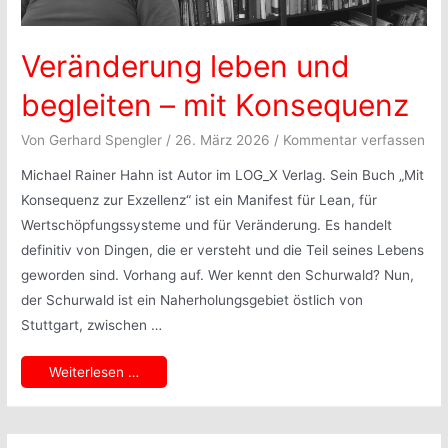
Veränderung leben und
begleiten – mit Konsequenz
Von
Gerhard Spengler
/
26. März 2026
/
Kommentar verfassen
Michael Rainer Hahn ist Autor im LOG_X Verlag. Sein Buch „Mit
Konsequenz zur Exzellenz“ ist ein Manifest für Lean, für
Wertschöpfungssysteme und für Veränderung. Es handelt
definitiv von Dingen, die er versteht und die Teil seines Lebens
geworden sind. Vorhang auf. Wer kennt den Schurwald? Nun,
der Schurwald ist ein Naherholungsgebiet östlich von
Stuttgart, zwischen …
Veränderung
Weiterlesen …
leben
und
begleiten
–
mit
Konsequenz