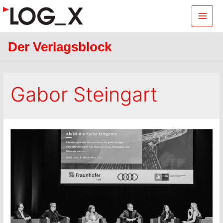
Main
Men
Der Verlagsblock
Gabor Steingart