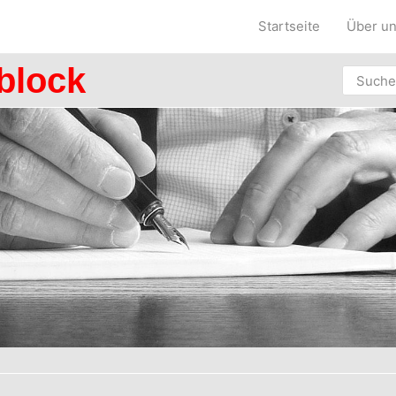
Startseite
Über u
block
Search
for: