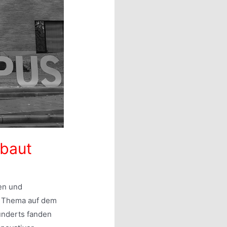
ebaut
ken und
en Thema auf dem
underts fanden